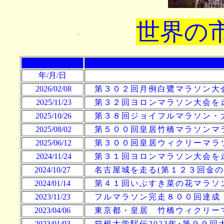
世界の
年/月/日
2026/02/08
第３０２回月例白鷺マラソン大会
2025/11/23
第
３２回
ヨロンマラソン大会を
2025/10/26
第３８回ジョイフルマラソン・
2025/08/02
第
５００回皇居
竹橋マラソンマ
2025/06/12
第
３００回皇居
ウィクリーマラ
2024/11/24
第
３１回
ヨロンマラソン大会を
2024/10/27
名古屋城を走る(第１２３回金の
2024/01/14
第４１回いぶすき菜の花
マラソ
2023/11/23
フルマラソン完走８００回達成
2023/04/06
東京都・皇居 竹橋ウィクリー
2023/01/03
箱根大学駅伝2023年･第９９回