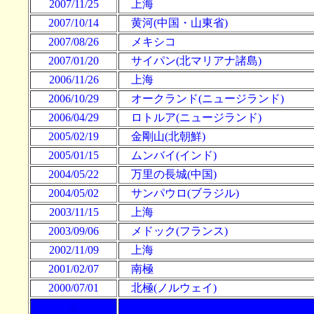
2007/11/25
上海
2007/10/14
黄河(中国・山東省)
2007/08/26
メキシコ
2007/01/20
サイパン(北マリアナ諸島)
2006/11/26
上海
2006/10/29
オークランド(ニュージランド)
2006/04/29
ロトルア(ニュージランド)
2005/02/19
金剛山(北朝鮮)
2005/01/15
ムンバイ(インド)
2004/05/22
万里の長城(中国)
2004/05/02
サンパウロ(ブラジル)
2003/11/15
上海
2003/09/06
メドック(フランス)
2002/11/09
上海
2001/02/07
南極
2000/07/01
北極(ノルウェイ)
あ