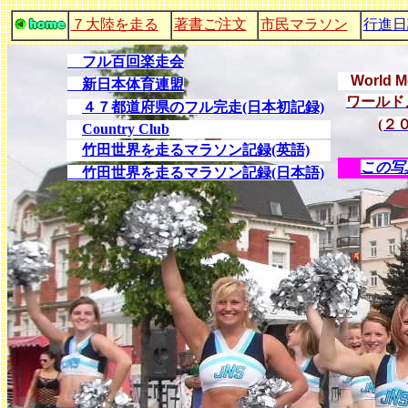
７大陸を走る
著書ご注文
市民マラソン
行進日
フル百回楽走会
World M
新日本体育連盟
ワールド
４７都道府県のフル完走(日本初記録)
(２
Country Club
竹田世界を走るマラソン記録(英語)
この写
竹田世界を走るマラソン記録(日本語)